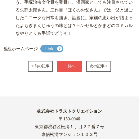
う。手塚治虫文化賞を受賞し、漫画家としても注目されてい
る矢部太郎さん。二作目『ぼくのお父さん』では、父と過ご
したユニークな日常を描き、話題に。家族の思い出が詰まっ
たよもぎまんじゅうの味とは？ヘンゼルとかまどのコミカル
なやりとりも手話でどうぞ！
番組ホームページ
Link
« 前の記事
一覧へ
次の記事 »
株式会社トラストクリエイション
〒150-0046
東京都渋谷区松濤１丁目２７番７号
東信松濤マンション１０３号