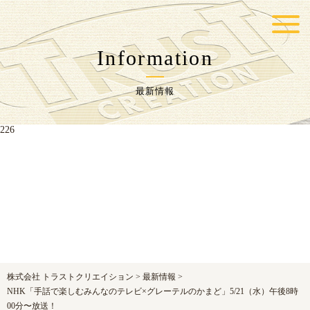
Warning
: Undefined variable $postID in
/home/trustcr/trust-
cr.com/public_html/wp-content/themes/jpcrest-themes/functions.php
on line
Information
217
最新情報
Warning
: Undefined variable $postID in
/home/trustcr/trust-
cr.com/public_html/wp-content/themes/jpcrest-themes/functions.php
on line
226
株式会社 トラストクリエイション
>
最新情報
>
NHK「手話で楽しむみんなのテレビ×グレーテルのかまど」5/21（水）午後8時
00分〜放送！