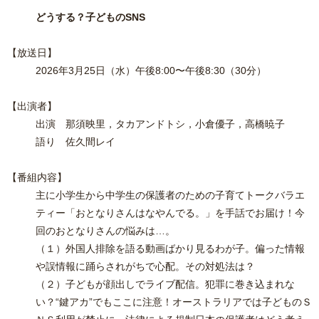
どうする？子どものSNS
【
放送日】
2026
年3
月25
日（水）午後8:00
〜午後8:30（30分）
【出演者】
出演 那須映里，タカアンドトシ，小倉優子，高橋暁子
語り 佐久間レイ
【番組内容】
主に小学生から中学生の保護者のための子育てトークバラエ
ティー「おとなりさんはなやんでる。」を手話でお届け！今
回のおとなりさんの悩みは…。
（１）外国人排除を語る動画ばかり見るわが子。偏った情報
や誤情報に踊らされがちで心配。その対処法は？
（２）子どもが顔出しでライブ配信。犯罪に巻き込まれな
い？“鍵アカ”でもここに注意！オーストラリアでは子どものＳ