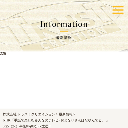
Warning
: Undefined variable $postID in
/home/trustcr/trust-
cr.com/public_html/wp-content/themes/jpcrest-themes/functions.php
on line
Information
217
最新情報
Warning
: Undefined variable $postID in
/home/trustcr/trust-
cr.com/public_html/wp-content/themes/jpcrest-themes/functions.php
on line
226
株式会社 トラストクリエイション
>
最新情報
>
NHK「手話で楽しむみんなのテレビ×おとなりさんはなやんでる。 」
3/25（水）午後8時00分〜放送！