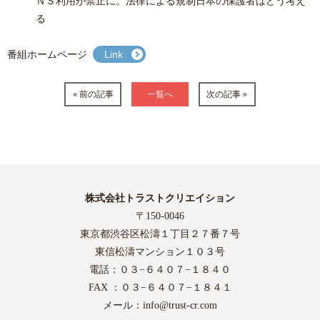
ＮＳ利用が禁止に。法律による規制日本の保護者はどう考え
る
番組ホームページ
Link
« 前の記事
一覧へ
次の記事 »
株式会社トラストクリエイション
〒150-0046
東京都渋谷区松濤１丁目２７番７号
東信松濤マンション１０３号
電話：０３−６４０７−１８４０
FAX ：０３−６４０７−１８４１
メール：
info@trust-cr.com