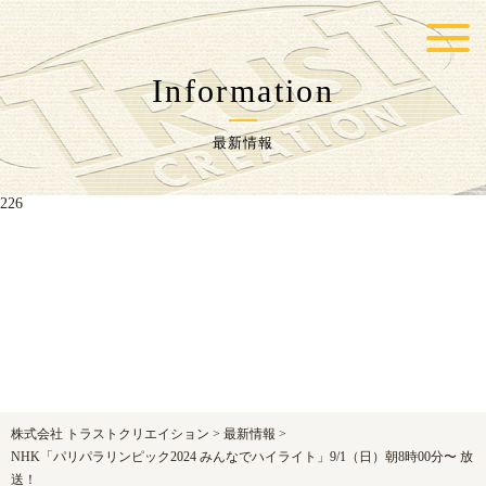
Warning
: Undefined variable $postID in
/home/trustcr/trust-
cr.com/public_html/wp-content/themes/jpcrest-themes/functions.php
on line
Information
217
最新情報
Warning
: Undefined variable $postID in
/home/trustcr/trust-
cr.com/public_html/wp-content/themes/jpcrest-themes/functions.php
on line
226
株式会社 トラストクリエイション
>
最新情報
>
NHK「パリパラリンピック2024 みんなでハイライト」9/1（日）朝8時00分〜 放
送！