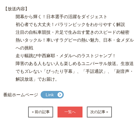
【放送内容】
開幕から輝く！日本選手の活躍をダイジェスト
初心者でも大丈夫！パラリンピックをわかりやすく解説
注目の自転車競技・片足で生み出す驚きのスピードの秘密
熱いタックル！車いすラグビーの熱い魅力、日本・金メダル
への挑戦
走り幅跳び中西麻耶・メダルへのラストジャンプ！
障害のある人もない人も楽しめるユニバーサル放送。生放送
でもズレない「ぴったり字幕」、「手話通訳」、「副音声・
解説放送」でお届け。
番組ホームページ
Link
« 前の記事
一覧へ
次の記事 »