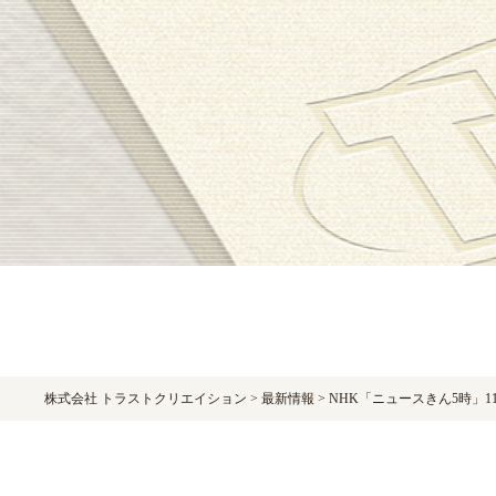
Warning
: Undefined variable $postID in
/home/trustcr/trust-cr.com/public_htm
Warning
: Undefined variable $postID in
/home/trustcr/trust-cr.com/public_htm
株式会社 トラストクリエイション
>
最新情報
>
NHK「ニュースきん5時」11