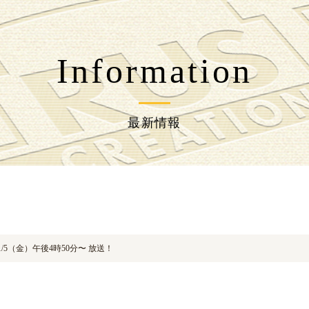
l/wp-content/themes/jpcrest-themes/functions.php
on line
217
Information
l/wp-content/themes/jpcrest-themes/functions.php
on line
226
最新情報
/5（金）午後4時50分〜 放送！