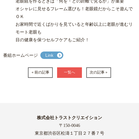
老眼鏡を作るときは「何を・どの距離で見るか」が重要
オシャレに見せるフレーム選びも！老眼鏡だからこそ遊んで
ＯＫ
お家時間で近くばかりを見ていると年齢以上に老眼が進むリ
モート老眼も
目の健康を保つセルフケアもご紹介！
番組ホームページ
Link
« 前の記事
一覧へ
次の記事 »
株式会社トラストクリエイション
〒150-0046
東京都渋谷区松濤１丁目２７番７号