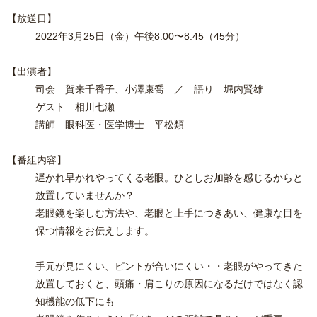
【放送日】
2022
年3月25日（金）午後8:00〜8:45（45分）
【出演者】
司会 賀来千香子、小澤康喬 ／ 語り 堀内賢雄
ゲスト 相川七瀬
講師 眼科医・医学博士 平松類
【番組内容】
遅かれ早かれやってくる老眼。ひとしお加齢を感じるからと
放置していませんか？
老眼鏡を楽しむ方法や、老眼と上手につきあい、健康な目を
保つ情報をお伝えします。
手元が見にくい、ピントが合いにくい・・老眼がやってきた
放置しておくと、頭痛・肩こりの原因になるだけではなく認
知機能の低下にも