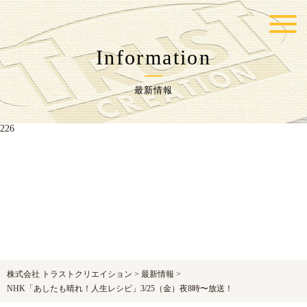
Warning
: Undefined variable $postID in
/home/trustcr/trust-
cr.com/public_html/wp-content/themes/jpcrest-themes/functions.php
on line
Information
217
最新情報
Warning
: Undefined variable $postID in
/home/trustcr/trust-
cr.com/public_html/wp-content/themes/jpcrest-themes/functions.php
on line
226
株式会社 トラストクリエイション
>
最新情報
>
NHK「あしたも晴れ！人生レシピ」3/25（金）夜8時〜放送！