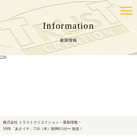
Warning
: Undefined variable $postID in
/home/trustcr/trust-
cr.com/public_html/wp-content/themes/jpcrest-themes/functions.php
on line
Information
217
最新情報
Warning
: Undefined variable $postID in
/home/trustcr/trust-
cr.com/public_html/wp-content/themes/jpcrest-themes/functions.php
on line
226
株式会社 トラストクリエイション
>
最新情報
>
NHK「あさイチ」7/16（木）朝8時15分〜 放送！