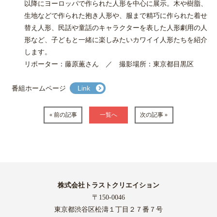
以降にヨーロッパで作られた人形を中心に展示。木や樹脂、
生地などで作られた抱き人形や、服まで精巧に作られた着せ
替え人形、民話や童話のキャラクターを表した人形劇用の人
形など、子どもと一緒に楽しみたいカワイイ人形たちを紹介
します。
リポーター：藤原薫さん ／ 撮影場所：東京都目黒区
番組ホームページ
Link
« 前の記事
一覧へ
次の記事 »
株式会社トラストクリエイション
〒150-0046
東京都渋谷区松濤１丁目２７番７号