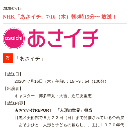
2020/07/15
NHK「あさイチ」7/16（木）朝8時15分〜 放送！
「あさイチ」
【放送日】
2020年7月16日（木）午前8：15〜9：54（100分）
【出演者】
キャスター 博多華丸・大吉、近江友里恵
【放送内容】
★おでかけREPORT
「人形の世界
」担当
目黒区美術館で８月２３日（日）まで開催されている企画展
「あそぶひと―人形と子どもの暮らし」。
主に１９７０年代