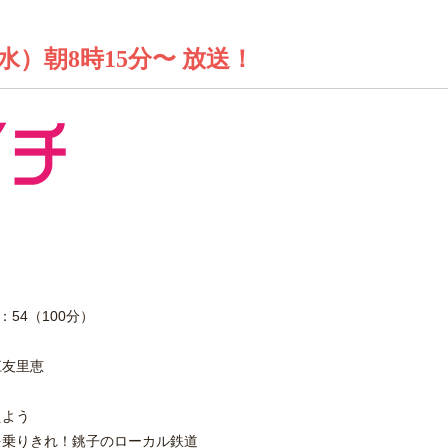
水）朝8時15分〜 放送！
：54（100分）
江友里恵
えよう
を乗りきれ！銚子のローカル鉄道