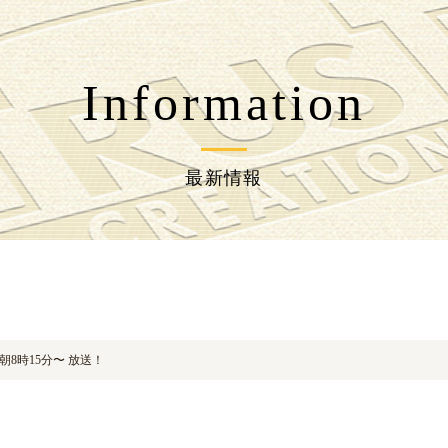
l/wp-content/themes/jpcrest-themes/functions.php
on line
217
Information
l/wp-content/themes/jpcrest-themes/functions.php
on line
226
最新情報
朝8時15分〜 放送！