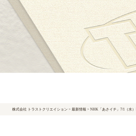
Warning
: Undefined variable $postID in
/home/trustcr/trust-cr.com/public_htm
Warning
: Undefined variable $postID in
/home/trustcr/trust-cr.com/public_htm
株式会社 トラストクリエイション
>
最新情報
>
NHK「あさイチ」7/1（水）