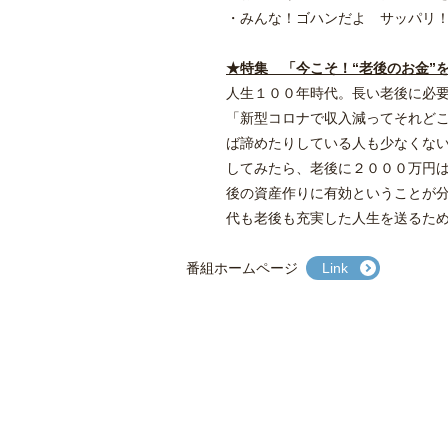
・
みんな！ゴハンだよ サッパリ
★特集
「今こそ！“老後のお金”
人生１００年時代。長い老後に必
「新型コロナで収入減ってそれど
ば諦めたりしている人も少なくな
してみたら、老後に２０００万円
後の資産作りに有効ということが分
代も老後も充実した人生を送るた
番組ホームページ
Link